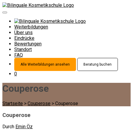
Weiterbildungen
Über uns
Eindrücke
Bewertungen
Standort
FAQ
Alle Weiterbildungen ansehen
Beratung buchen
0
Couperose
Startseite
>
Couperose
>
Couperose
Couperose
Durch
Emin Öz