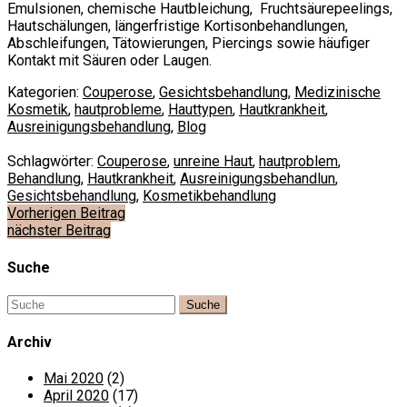
Emulsionen, chemische Hautbleichung, Fruchtsäurepeelings,
Hautschälungen, längerfristige Kortisonbehandlungen,
Abschleifungen, Tätowierungen, Piercings sowie häufiger
Kontakt mit Säuren oder Laugen.
Kategorien:
Couperose
,
Gesichtsbehandlung
,
Medizinische
Kosmetik
,
hautprobleme
,
Hauttypen
,
Hautkrankheit
,
Ausreinigungsbehandlung
,
Blog
Schlagwörter:
Couperose
,
unreine Haut
,
hautproblem
,
Behandlung
,
Hautkrankheit
,
Ausreinigungsbehandlun
,
Gesichtsbehandlung
,
Kosmetikbehandlung
Beitragsnavigation
Vorherigen Beitrag
nächster Beitrag
Suche
Archiv
Mai 2020
(2)
April 2020
(17)