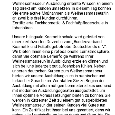
Wellnessmasseur Ausbildung erlernte Wissen an einem
Tag direkt am Kunden umsetzen. In diesem Tag können
Sie erste aktive Maßnahmen als Wellnessmasseur/In
an zwei bis drei Kunden durchführen.
Zertifizierte Fachkosmetik- & Fachfußpflegeschule in
Ibbenbüren
Unsere bilinguale Kosmetikschule wird geleitet von
einer zertifizierten Dozentin vom „Bundesverband
Kosmetik und Fußpflegebetriebe Deutschlands e. V.“.
Wir bieten Ihnen eine p rofessionelle Lernatmosphäre,
damit Sie optimale Lernerfolge während Ihrer
Wellnessmasseur/In Ausbildung erzielen können und
sich bei uns jederzeit gut aufgehoben fühlen. Neben
unseren deutschen Kursen zum Wellnessmasseur
bieten wir unsere Ausbildung auch in russischer und
türkischer Sprache an. Wir statten Sie zu Beginn der
Ausbildung mit allem nötigen Lernmaterial aus und sind
mit modernen Ausbildungsgeräten ausgestattet, um
Ihnen optimale Voraussetzungen bieten zu können. Sie
werden in kürzester Zeit zu einem gut ausgebildeten
Wellnessmasseur, der seinen Kunden viel Gutes tun
kann. Ein Zertifikat ist Ihnen bei uns garantiert, denn wir
gehen alle Lerninhalte so lange durch und üben, bis Sie