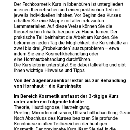
Der Fachkosmetik Kurs in Ibbenbüren ist untergliedert
in einen theoretischen und einen praktischen Teil mit
jeweils individuellen Inhalten. Vor Beginn des Kurses
erhalten Sie eine Mappe mit allen relevanten
Lernmaterialien. Auf diese Weise können Sie die
theoretischen Inhalte bequem zu Hause lernen. Der
praktische Teil beinhaltet die Arbeit am Kunden. Sie
bekommen jeden Tag die Möglichkeit, die Kursinhalte an
zwei bis drei „Probekunden“ auszuprobieren – etwa
indem Sie eine Kosmetikbehandlung oder
eine Hornhautbehandlung durchführen.
Die Kursleiterin unterstützt Sie dabei tatkräftig und gibt
Ihnen wichtige Hinweise und Tipps.
Von der Augenbrauenkorrektur bis zur Behandlung
von Hornhaut – die Kursinhalte
Im Bereich Kosmetik umfasst der 3-tägige Kurs
unter anderem folgende Inhalte:
Theorie, Hautdiagnose, Hautreinigung,
Peeling, Microdermabrasion, Ultraschallbehandlung, Ges
Nach Abschluss des Kurses besitzen Sie profunde
Kenntnisse in allen Teilbereichen der heutigen
Kosmetik. Der praxisnahe Kurs lässt Sie tief in die