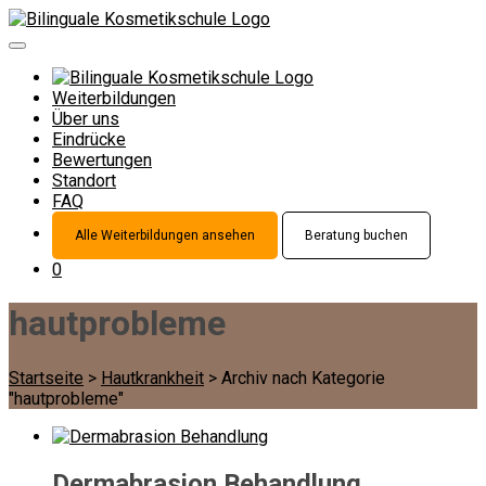
Weiterbildungen
Über uns
Eindrücke
Bewertungen
Standort
FAQ
Alle Weiterbildungen ansehen
Beratung buchen
0
hautprobleme
Startseite
>
Hautkrankheit
>
Archiv nach Kategorie
"hautprobleme"
Dermabrasion Behandlung