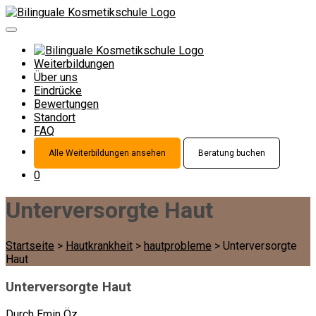
Weiterbildungen
Über uns
Eindrücke
Bewertungen
Standort
FAQ
Alle Weiterbildungen ansehen
Beratung buchen
0
Unterversorgte Haut
Startseite
>
Hautkrankheit
>
hautprobleme
>
Unterversorgte
Haut
Unterversorgte Haut
Durch
Emin Öz