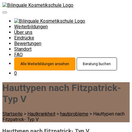
Weiterbildungen
Über uns
Eindrücke
Bewertungen
Standort
FAQ
Alle Weiterbildungen ansehen
Beratung buchen
0
Hauttypen nach Fitzpatrick-
Typ V
Startseite
>
Hautkrankheit
>
hautprobleme
>
Hauttypen nach
Fitzpatrick- Typ V
Hauttypen nach Fitzpatrick- Typ V