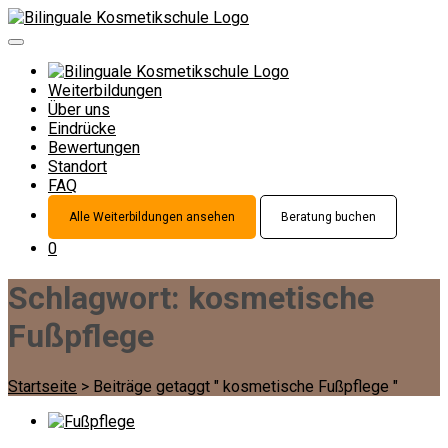
Weiterbildungen
Über uns
Eindrücke
Bewertungen
Standort
FAQ
Alle Weiterbildungen ansehen
Beratung buchen
0
Schlagwort:
kosmetische
Fußpflege
Startseite
>
Beiträge getaggt " kosmetische Fußpflege "