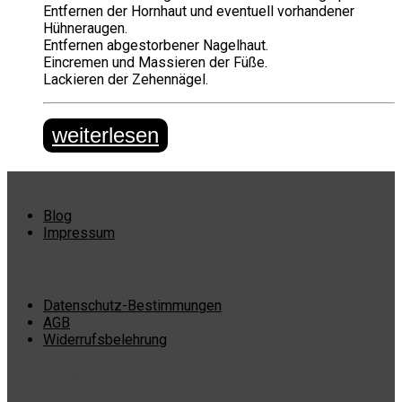
Entfernen der Hornhaut und eventuell vorhandener
Hühneraugen.
Entfernen abgestorbener Nagelhaut.
Eincremen und Massieren der Füße.
Lackieren der Zehennägel.
weiterlesen
Menü
Blog
Impressum
Corporate
Datenschutz-Bestimmungen
AGB
Widerrufsbelehrung
Sozialen Medien