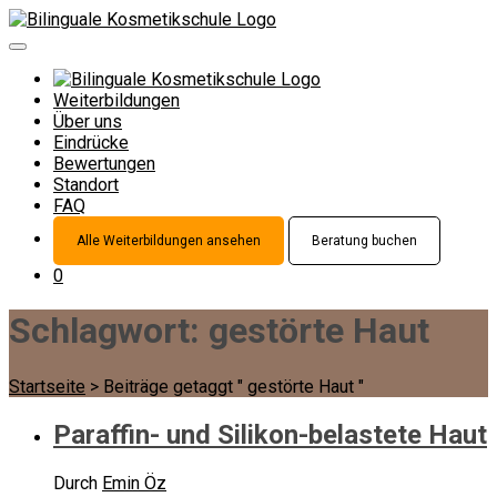
Weiterbildungen
Über uns
Eindrücke
Bewertungen
Standort
FAQ
Alle Weiterbildungen ansehen
Beratung buchen
0
Schlagwort:
gestörte Haut
Startseite
>
Beiträge getaggt " gestörte Haut "
Paraffin- und Silikon-belastete Haut
Durch
Emin Öz